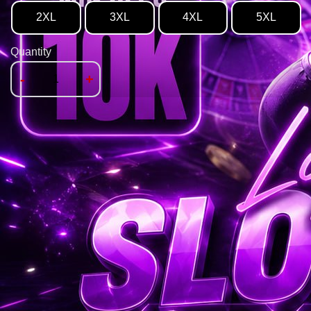
2XL
3XL
4XL
5XL
Quantity
-
+