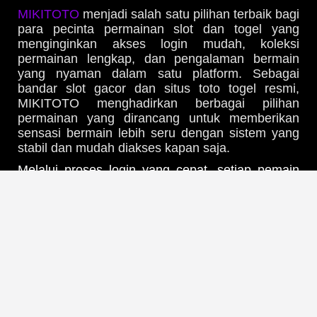
MIKITOTO
menjadi salah satu pilihan terbaik bagi
para pecinta permainan slot dan togel yang
menginginkan akses login mudah, koleksi
permainan lengkap, dan pengalaman bermain
yang nyaman dalam satu platform. Sebagai
bandar slot gacor dan situs toto togel resmi,
MIKITOTO menghadirkan berbagai pilihan
permainan yang dirancang untuk memberikan
sensasi bermain lebih seru dengan sistem yang
stabil dan mudah diakses kapan saja.
Melalui proses login yang cepat, setiap pemain
slot gacor dan toto togel dapat langsung
menikmati berbagai permainan favorit tanpa
harus menghadapi proses yang rumit. Tampilan
situs yang sederhana namun modern membuat
navigasi terasa lebih mudah, baik bagi pemain
baru maupun yang sudah berpengalaman.
Seluruh fitur disusun agar setiap pengguna bisa
menemukan permainan yang diinginkan hanya
dalam beberapa langkah.