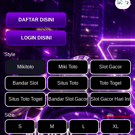
`2
DAFTAR DISINI
LOGIN DISINI
Style
Mikitoto
Miki Toto
Slot Gacor
Bandar Slot
Situs Toto
Toto Togel
Situs Toto Togel
Bandar Slot Gacor
Slot Gacor Hari Ini
View Size Chart
Size
S
M
L
XL