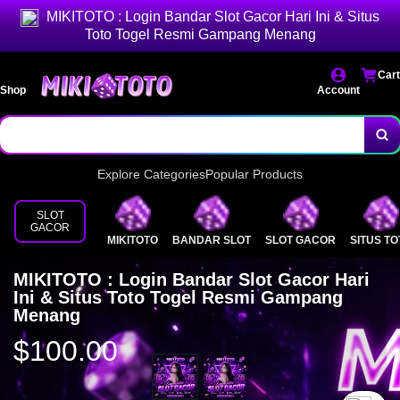
MIKITOTO : Login Bandar Slot Gacor Hari Ini & Situs
Toto Togel Resmi Gampang Menang
Cart
Shop
Account
Explore Categories
Popular Products
SLOT
GACOR
MIKITOTO
BANDAR SLOT
SLOT GACOR
SITUS TO
MIKITOTO : Login Bandar Slot Gacor Hari
Ini & Situs Toto Togel Resmi Gampang
Menang
$100.00