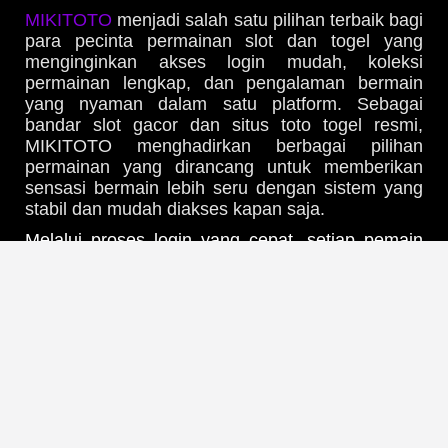
MIKITOTO
menjadi salah satu pilihan terbaik bagi
para pecinta permainan slot dan togel yang
menginginkan akses login mudah, koleksi
permainan lengkap, dan pengalaman bermain
yang nyaman dalam satu platform. Sebagai
bandar slot gacor dan situs toto togel resmi,
MIKITOTO menghadirkan berbagai pilihan
permainan yang dirancang untuk memberikan
sensasi bermain lebih seru dengan sistem yang
stabil dan mudah diakses kapan saja.
Melalui proses login yang cepat, setiap pemain
slot gacor dan toto togel dapat langsung
menikmati berbagai permainan favorit tanpa
harus menghadapi proses yang rumit. Tampilan
situs yang sederhana namun modern membuat
navigasi terasa lebih mudah, baik bagi pemain
baru maupun yang sudah berpengalaman.
Seluruh fitur disusun agar setiap pengguna bisa
menemukan permainan yang diinginkan hanya
dalam beberapa langkah.