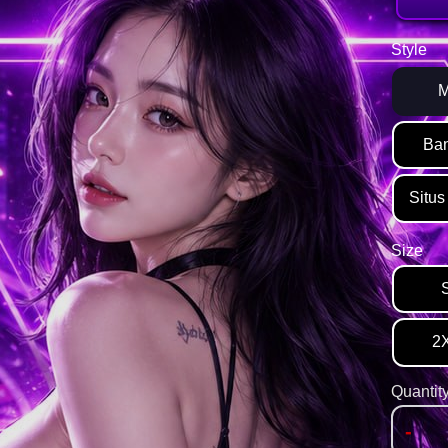
Style
M
Ban
Situs
Size
2
Quantit
-