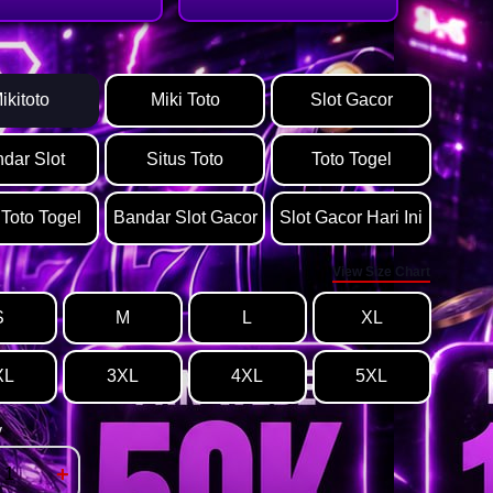
ikitoto
Miki Toto
Slot Gacor
dar Slot
Situs Toto
Toto Togel
 Toto Togel
Bandar Slot Gacor
Slot Gacor Hari Ini
View Size Chart
S
M
L
XL
XL
3XL
4XL
5XL
y
+