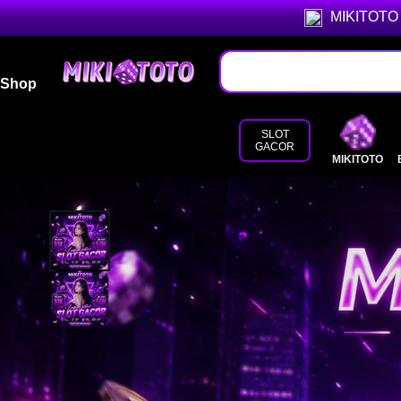
MIKITOTO :
Shop
SLOT
GACOR
MIKITOTO