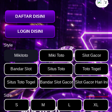
`2
DAFTAR DISINI
LOGIN DISINI
Style
Mikitoto
Miki Toto
Slot Gacor
Bandar Slot
Situs Toto
Toto Togel
Situs Toto Togel
Bandar Slot Gacor
Slot Gacor Hari Ini
View Size Chart
Size
S
M
L
XL