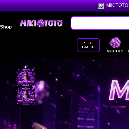
MIKITOTO :
Shop
SLOT
GACOR
MIKITOTO