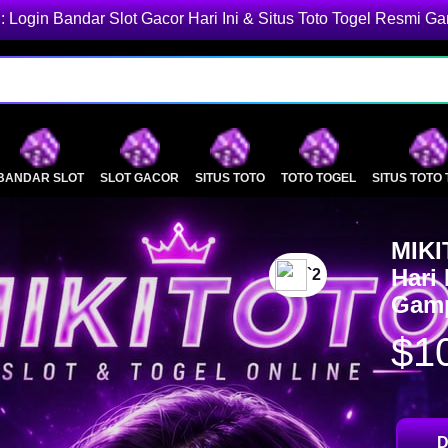
 Login Bandar Slot Gacor Hari Ini & Situs Toto Togel Resmi
BANDAR SLOT
SLOT GACOR
SITUS TOTO
TOTO TOGEL
SITUS TOTO
MIKI
Hari
`2
Gam
$1
D