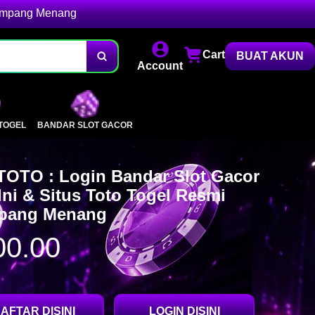
 Gampang Menang
Cart
BUAT AKUN
Account
 TOGEL
BANDAR SLOT GACOR
TOTO : Login Bandar Slot Gacor
 Ini & Situs Toto Togel Resmi
pang Menang
00.00
AFTAR DISINI
LOGIN DISINI