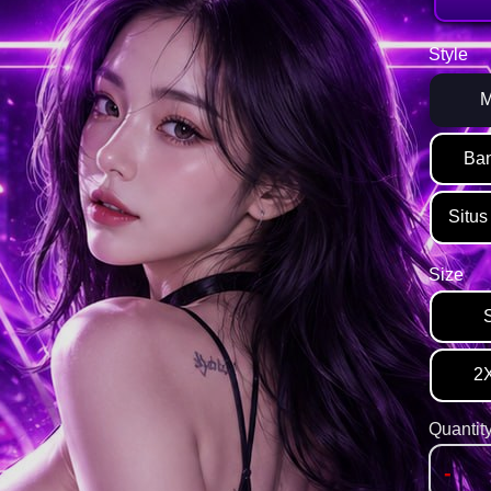
Style
M
Ban
Situs
Size
2
Quantit
-