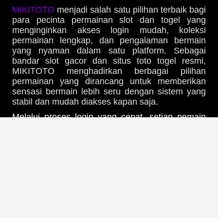
MIKITOTO
menjadi salah satu pilihan terbaik bagi
para pecinta permainan slot dan togel yang
menginginkan akses login mudah, koleksi
permainan lengkap, dan pengalaman bermain
yang nyaman dalam satu platform. Sebagai
bandar slot gacor dan situs toto togel resmi,
MIKITOTO menghadirkan berbagai pilihan
permainan yang dirancang untuk memberikan
sensasi bermain lebih seru dengan sistem yang
stabil dan mudah diakses kapan saja.
Melalui proses login yang cepat, setiap pemain
slot gacor dan toto togel dapat langsung
menikmati berbagai permainan favorit tanpa
harus menghadapi proses yang rumit. Tampilan
situs yang sederhana namun modern membuat
navigasi terasa lebih mudah, baik bagi pemain
baru maupun yang sudah berpengalaman.
Seluruh fitur disusun agar setiap pengguna bisa
menemukan permainan yang diinginkan hanya
dalam beberapa langkah.