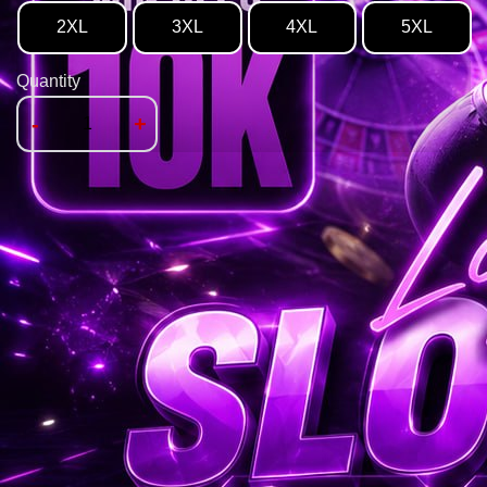
2XL
3XL
4XL
5XL
Quantity
-
+