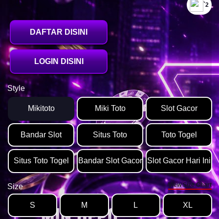
`2
DAFTAR DISINI
LOGIN DISINI
Style
Mikitoto
Miki Toto
Slot Gacor
Bandar Slot
Situs Toto
Toto Togel
Situs Toto Togel
Bandar Slot Gacor
Slot Gacor Hari Ini
View Size Chart
Size
S
M
L
XL