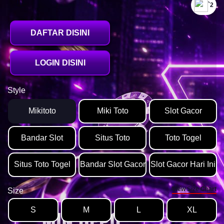
`2
DAFTAR DISINI
LOGIN DISINI
Style
Mikitoto
Miki Toto
Slot Gacor
Bandar Slot
Situs Toto
Toto Togel
Situs Toto Togel
Bandar Slot Gacor
Slot Gacor Hari Ini
View Size Chart
Size
S
M
L
XL