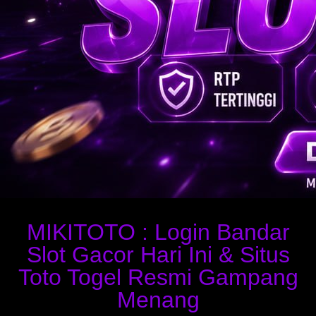
MIKITOTO : Login Bandar
Slot Gacor Hari Ini & Situs
Toto Togel Resmi Gampang
Menang