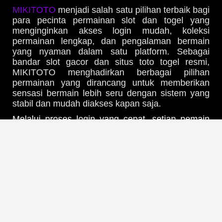
MIKITOTO
menjadi salah satu pilihan terbaik bagi
para pecinta permainan slot dan togel yang
menginginkan akses login mudah, koleksi
permainan lengkap, dan pengalaman bermain
yang nyaman dalam satu platform. Sebagai
bandar slot gacor dan situs toto togel resmi,
MIKITOTO menghadirkan berbagai pilihan
permainan yang dirancang untuk memberikan
sensasi bermain lebih seru dengan sistem yang
stabil dan mudah diakses kapan saja.
Melalui proses login yang cepat, setiap pemain
slot gacor dan toto togel dapat langsung
menikmati berbagai permainan favorit tanpa
harus menghadapi proses yang rumit. Tampilan
situs yang sederhana namun modern membuat
navigasi terasa lebih mudah, baik bagi pemain
baru maupun yang sudah berpengalaman.
Seluruh fitur disusun agar setiap pengguna bisa
menemukan permainan yang diinginkan hanya
dalam beberapa langkah.