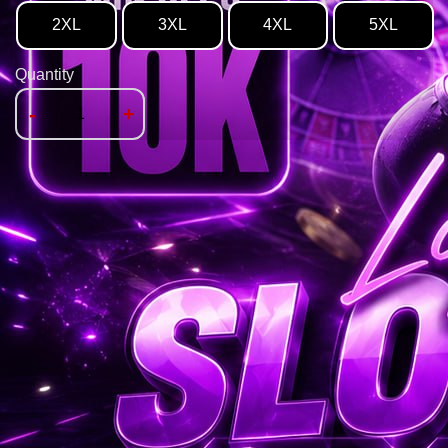
2XL
3XL
4XL
5XL
Quantity
-
+