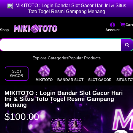
MIKITOTO : Login Bandar Slot Gacor Hari Ini & Situs
Toto Togel Resmi Gampang Menang
Cart
Shop
Account
Explore Categories
Popular Products
SLOT
GACOR
MIKITOTO
BANDAR SLOT
SLOT GACOR
SITUS TO
MIKITOTO : Login Bandar Slot Gacor Hari
Ini & Situs Toto Togel Resmi Gampang
Menang
$100.00