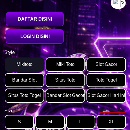
`2
DAFTAR DISINI
LOGIN DISINI
Style
Mikitoto
Miki Toto
Slot Gacor
Bandar Slot
Situs Toto
Toto Togel
Situs Toto Togel
Bandar Slot Gacor
Slot Gacor Hari Ini
View Size Chart
Size
S
M
L
XL