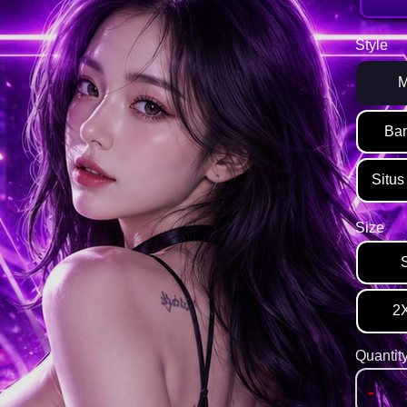
Style
M
Ban
Situs
Size
2
Quantit
-