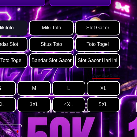
ikitoto
Miki Toto
Slot Gacor
dar Slot
Situs Toto
Toto Togel
 Toto Togel
Bandar Slot Gacor
Slot Gacor Hari Ini
View Size Chart
S
M
L
XL
XL
3XL
4XL
5XL
y
+