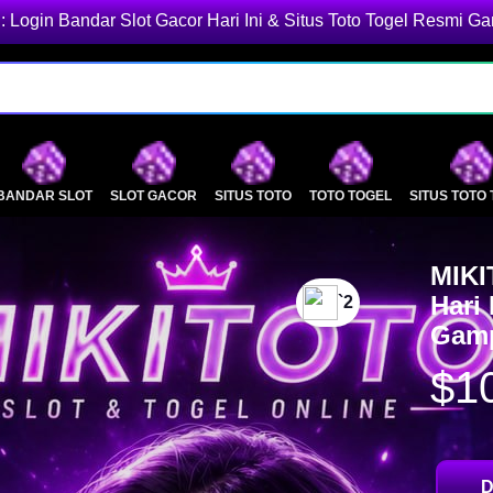
 Login Bandar Slot Gacor Hari Ini & Situs Toto Togel Resmi
BANDAR SLOT
SLOT GACOR
SITUS TOTO
TOTO TOGEL
SITUS TOTO
MIKI
Hari
`2
Gam
$1
D