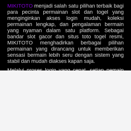
MIKITOTO
menjadi salah satu pilihan terbaik bagi
para pecinta permainan slot dan togel yang
menginginkan akses login mudah, koleksi
permainan lengkap, dan pengalaman bermain
yang nyaman dalam satu platform. Sebagai
bandar slot gacor dan situs toto togel resmi,
MIKITOTO menghadirkan berbagai pilihan
permainan yang dirancang untuk memberikan
sensasi bermain lebih seru dengan sistem yang
stabil dan mudah diakses kapan saja.
Melalui proses login yang cepat, setiap pemain
slot gacor dan toto togel dapat langsung
menikmati berbagai permainan favorit tanpa
harus menghadapi proses yang rumit. Tampilan
situs yang sederhana namun modern membuat
navigasi terasa lebih mudah, baik bagi pemain
baru maupun yang sudah berpengalaman.
Seluruh fitur disusun agar setiap pengguna bisa
menemukan permainan yang diinginkan hanya
dalam beberapa langkah.