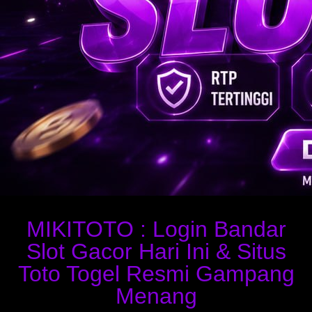
MIKITOTO : Login Bandar
Slot Gacor Hari Ini & Situs
Toto Togel Resmi Gampang
Menang