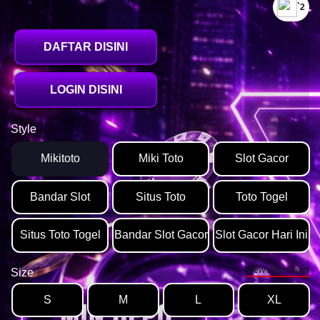
`2
DAFTAR DISINI
LOGIN DISINI
Style
Mikitoto
Miki Toto
Slot Gacor
Bandar Slot
Situs Toto
Toto Togel
Situs Toto Togel
Bandar Slot Gacor
Slot Gacor Hari Ini
View Size Chart
Size
S
M
L
XL