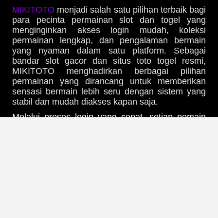
MIKITOTO
menjadi salah satu pilihan terbaik bagi
para pecinta permainan slot dan togel yang
menginginkan akses login mudah, koleksi
permainan lengkap, dan pengalaman bermain
yang nyaman dalam satu platform. Sebagai
bandar slot gacor dan situs toto togel resmi,
MIKITOTO menghadirkan berbagai pilihan
permainan yang dirancang untuk memberikan
sensasi bermain lebih seru dengan sistem yang
stabil dan mudah diakses kapan saja.
Melalui proses login yang cepat, setiap pemain
slot gacor dan toto togel dapat langsung
menikmati berbagai permainan favorit tanpa
harus menghadapi proses yang rumit. Tampilan
situs yang sederhana namun modern membuat
navigasi terasa lebih mudah, baik bagi pemain
baru maupun yang sudah berpengalaman.
Seluruh fitur disusun agar setiap pengguna bisa
menemukan permainan yang diinginkan hanya
dalam beberapa langkah.