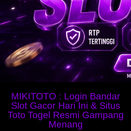
MIKITOTO : Login Bandar
Slot Gacor Hari Ini & Situs
Toto Togel Resmi Gampang
Menang