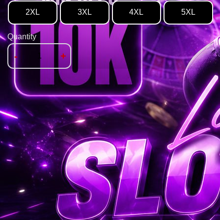
2XL
3XL
4XL
5XL
Quantity
-
+