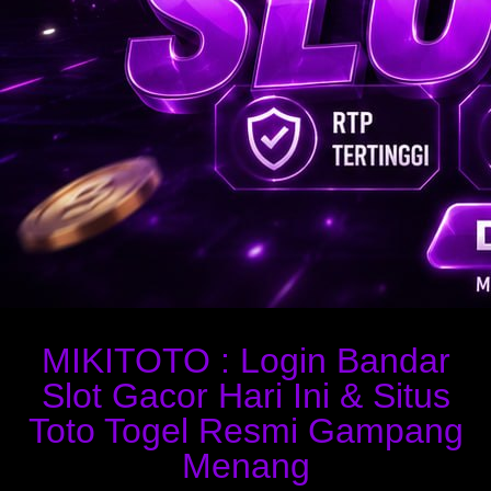
MIKITOTO : Login Bandar
Slot Gacor Hari Ini & Situs
Toto Togel Resmi Gampang
Menang