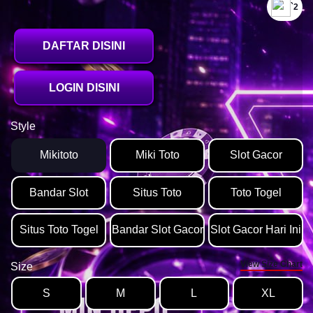
`2
DAFTAR DISINI
LOGIN DISINI
Style
Mikitoto
Miki Toto
Slot Gacor
Bandar Slot
Situs Toto
Toto Togel
Situs Toto Togel
Bandar Slot Gacor
Slot Gacor Hari Ini
View Size Chart
Size
S
M
L
XL