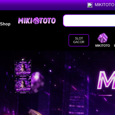
MIKITOTO :
Shop
SLOT
GACOR
MIKITOTO