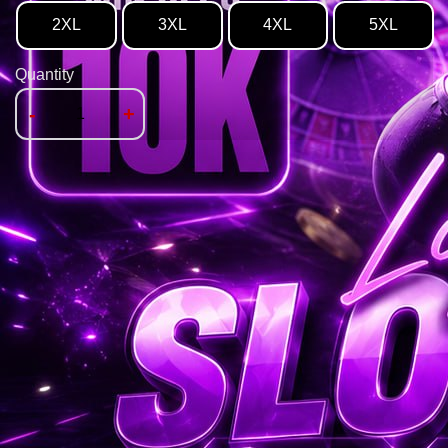
2XL
3XL
4XL
5XL
Quantity
-
+