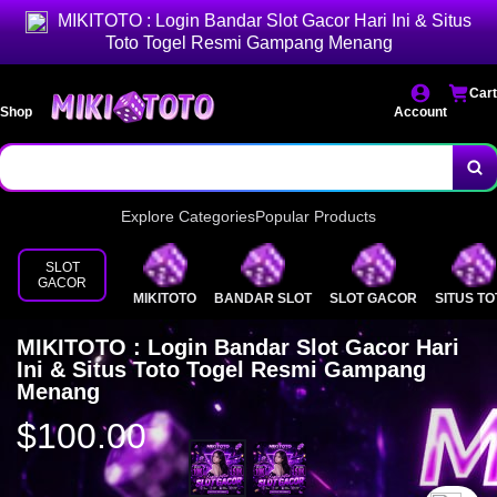
MIKITOTO : Login Bandar Slot Gacor Hari Ini & Situs
Toto Togel Resmi Gampang Menang
Cart
Shop
Account
Explore Categories
Popular Products
SLOT
GACOR
MIKITOTO
BANDAR SLOT
SLOT GACOR
SITUS TO
MIKITOTO : Login Bandar Slot Gacor Hari
Ini & Situs Toto Togel Resmi Gampang
Menang
$100.00