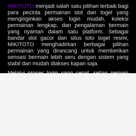
MIKITOTO
menjadi salah satu pilihan terbaik bagi
para pecinta permainan slot dan togel yang
menginginkan akses login mudah, koleksi
permainan lengkap, dan pengalaman bermain
yang nyaman dalam satu platform. Sebagai
bandar slot gacor dan situs toto togel resmi,
MIKITOTO menghadirkan berbagai pilihan
permainan yang dirancang untuk memberikan
sensasi bermain lebih seru dengan sistem yang
stabil dan mudah diakses kapan saja.
Melalui proses login yang cepat, setiap pemain
slot gacor dan toto togel dapat langsung
menikmati berbagai permainan favorit tanpa
harus menghadapi proses yang rumit. Tampilan
situs yang sederhana namun modern membuat
navigasi terasa lebih mudah, baik bagi pemain
baru maupun yang sudah berpengalaman.
Seluruh fitur disusun agar setiap pengguna bisa
menemukan permainan yang diinginkan hanya
dalam beberapa langkah.