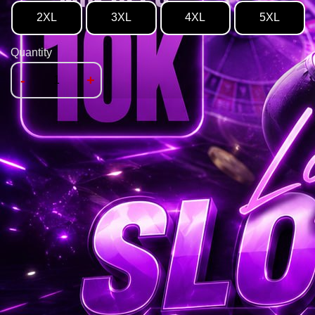
2XL
3XL
4XL
5XL
Quantity
-
+