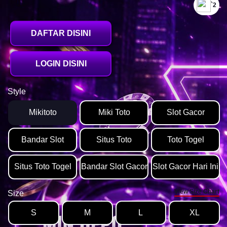
`2
DAFTAR DISINI
LOGIN DISINI
Style
Mikitoto
Miki Toto
Slot Gacor
Bandar Slot
Situs Toto
Toto Togel
Situs Toto Togel
Bandar Slot Gacor
Slot Gacor Hari Ini
View Size Chart
Size
S
M
L
XL