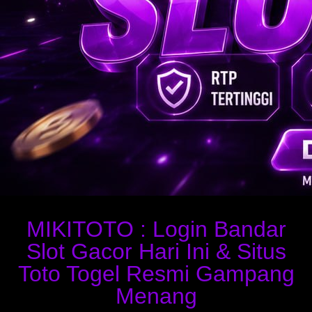
MIKITOTO : Login Bandar
Slot Gacor Hari Ini & Situs
Toto Togel Resmi Gampang
Menang