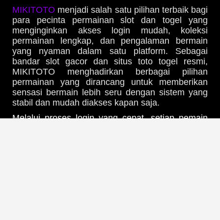
MIKITOTO
menjadi salah satu pilihan terbaik bagi
para pecinta permainan slot dan togel yang
menginginkan akses login mudah, koleksi
permainan lengkap, dan pengalaman bermain
yang nyaman dalam satu platform. Sebagai
bandar slot gacor dan situs toto togel resmi,
MIKITOTO menghadirkan berbagai pilihan
permainan yang dirancang untuk memberikan
sensasi bermain lebih seru dengan sistem yang
stabil dan mudah diakses kapan saja.
Melalui proses login yang cepat, setiap pemain
slot gacor dan toto togel dapat langsung
menikmati berbagai permainan favorit tanpa
harus menghadapi proses yang rumit. Tampilan
situs yang sederhana namun modern membuat
navigasi terasa lebih mudah, baik bagi pemain
baru maupun yang sudah berpengalaman.
Seluruh fitur disusun agar setiap pengguna bisa
menemukan permainan yang diinginkan hanya
dalam beberapa langkah.