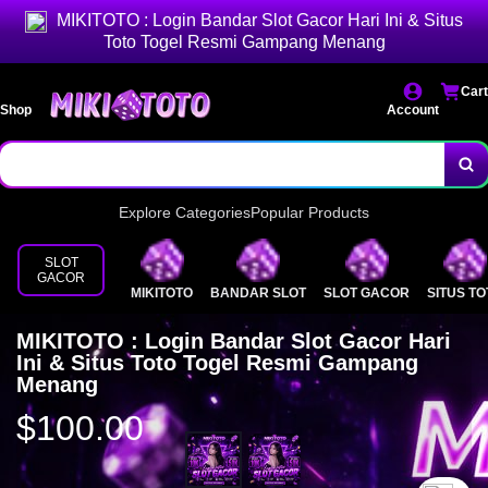
MIKITOTO : Login Bandar Slot Gacor Hari Ini & Situs
Toto Togel Resmi Gampang Menang
Cart
Shop
Account
Explore Categories
Popular Products
SLOT
GACOR
MIKITOTO
BANDAR SLOT
SLOT GACOR
SITUS TO
MIKITOTO : Login Bandar Slot Gacor Hari
Ini & Situs Toto Togel Resmi Gampang
Menang
$100.00