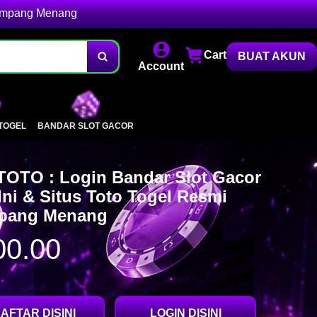
 Gampang Menang
Cart
BUAT AKUN
Account
 TOGEL
BANDAR SLOT GACOR
TOTO : Login Bandar Slot Gacor
 Ini & Situs Toto Togel Resmi
pang Menang
00.00
AFTAR DISINI
LOGIN DISINI