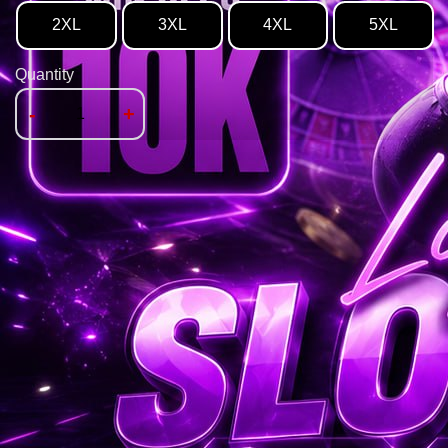
2XL
3XL
4XL
5XL
Quantity
-
+