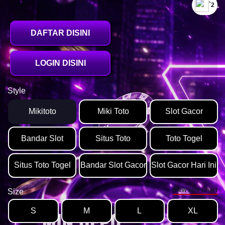
`2
DAFTAR DISINI
LOGIN DISINI
Style
Mikitoto
Miki Toto
Slot Gacor
Bandar Slot
Situs Toto
Toto Togel
Situs Toto Togel
Bandar Slot Gacor
Slot Gacor Hari Ini
View Size Chart
Size
S
M
L
XL