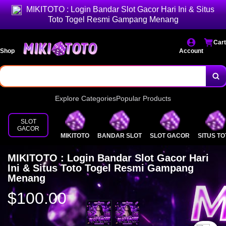
MIKITOTO : Login Bandar Slot Gacor Hari Ini & Situs
Toto Togel Resmi Gampang Menang
Cart
Shop
Account
Explore Categories
Popular Products
SLOT
GACOR
MIKITOTO
BANDAR SLOT
SLOT GACOR
SITUS TO
MIKITOTO : Login Bandar Slot Gacor Hari
Ini & Situs Toto Togel Resmi Gampang
Menang
$100.00