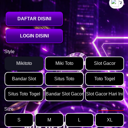
`2
DAFTAR DISINI
LOGIN DISINI
Style
Mikitoto
Miki Toto
Slot Gacor
Bandar Slot
Situs Toto
Toto Togel
Situs Toto Togel
Bandar Slot Gacor
Slot Gacor Hari Ini
View Size Chart
Size
S
M
L
XL