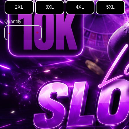
2XL
3XL
4XL
5XL
Quantity
-
+