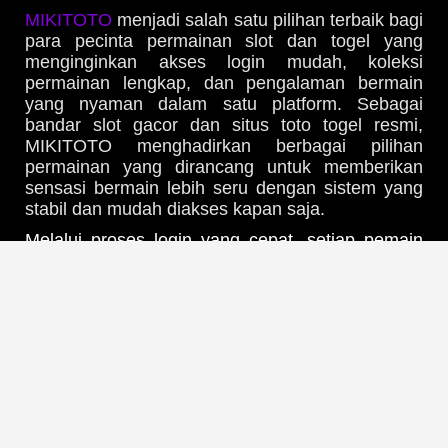
MIKITOTO
menjadi salah satu pilihan terbaik bagi
para pecinta permainan slot dan togel yang
menginginkan akses login mudah, koleksi
permainan lengkap, dan pengalaman bermain
yang nyaman dalam satu platform. Sebagai
bandar slot gacor dan situs toto togel resmi,
MIKITOTO menghadirkan berbagai pilihan
permainan yang dirancang untuk memberikan
sensasi bermain lebih seru dengan sistem yang
stabil dan mudah diakses kapan saja.
Melalui proses login yang cepat, setiap pemain
slot gacor dan toto togel dapat langsung
menikmati berbagai permainan favorit tanpa
harus menghadapi proses yang rumit. Tampilan
situs yang sederhana namun modern membuat
navigasi terasa lebih mudah, baik bagi pemain
baru maupun yang sudah berpengalaman.
Seluruh fitur disusun agar setiap pengguna bisa
menemukan permainan yang diinginkan hanya
dalam beberapa langkah.