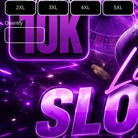
2XL
3XL
4XL
5XL
Quantity
-
+