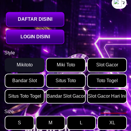
`2
DAFTAR DISINI
LOGIN DISINI
Style
Mikitoto
Miki Toto
Slot Gacor
Bandar Slot
Situs Toto
Toto Togel
Situs Toto Togel
Bandar Slot Gacor
Slot Gacor Hari Ini
View Size Chart
Size
S
M
L
XL