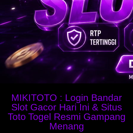
MIKITOTO : Login Bandar
Slot Gacor Hari Ini & Situs
Toto Togel Resmi Gampang
Menang