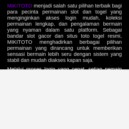
MIKITOTO
menjadi salah satu pilihan terbaik bagi
para pecinta permainan slot dan togel yang
menginginkan akses login mudah, koleksi
permainan lengkap, dan pengalaman bermain
yang nyaman dalam satu platform. Sebagai
bandar slot gacor dan situs toto togel resmi,
MIKITOTO menghadirkan berbagai pilihan
permainan yang dirancang untuk memberikan
sensasi bermain lebih seru dengan sistem yang
stabil dan mudah diakses kapan saja.
Melalui proses login yang cepat, setiap pemain
slot gacor dan toto togel dapat langsung
menikmati berbagai permainan favorit tanpa
harus menghadapi proses yang rumit. Tampilan
situs yang sederhana namun modern membuat
navigasi terasa lebih mudah, baik bagi pemain
baru maupun yang sudah berpengalaman.
Seluruh fitur disusun agar setiap pengguna bisa
menemukan permainan yang diinginkan hanya
dalam beberapa langkah.