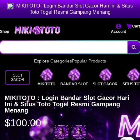
MIKITOTO : Login Bandar Slot Gacor Hari Ini & Situs
Toto Togel Resmi Gampang Menang
Cart
Shop
Account
Explore Categories
Popular Products
SLOT
GACOR
MIKITOTO
BANDAR SLOT
SLOT GACOR
SITUS TO
MIKITOTO : Login Bandar Slot Gacor Hari
Ini & Situs Toto Togel Resmi Gampang
Menang
$100.00