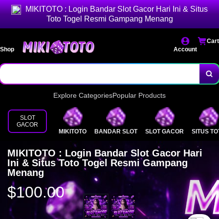
MIKITOTO : Login Bandar Slot Gacor Hari Ini & Situs
Toto Togel Resmi Gampang Menang
Cart
Shop
Account
Explore Categories
Popular Products
SLOT
GACOR
MIKITOTO
BANDAR SLOT
SLOT GACOR
SITUS TO
MIKITOTO : Login Bandar Slot Gacor Hari
Ini & Situs Toto Togel Resmi Gampang
Menang
$100.00