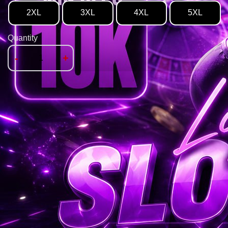
2XL
3XL
4XL
5XL
Quantity
-
+