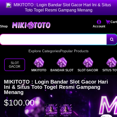
MIKITOTO : Login Bandar Slot Gacor Hari Ini & Situs
Toto Togel Resmi Gampang Menang
Cart
Shop
Account
Explore Categories
Popular Products
SLOT
GACOR
MIKITOTO
BANDAR SLOT
SLOT GACOR
SITUS TO
MIKITOTO : Login Bandar Slot Gacor Hari
Ini & Situs Toto Togel Resmi Gampang
Menang
$100.00