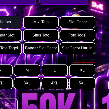
ikitoto
Miki Toto
Slot Gacor
dar Slot
Situs Toto
Toto Togel
 Toto Togel
Bandar Slot Gacor
Slot Gacor Hari Ini
View Size Chart
S
M
L
XL
XL
3XL
4XL
5XL
y
+