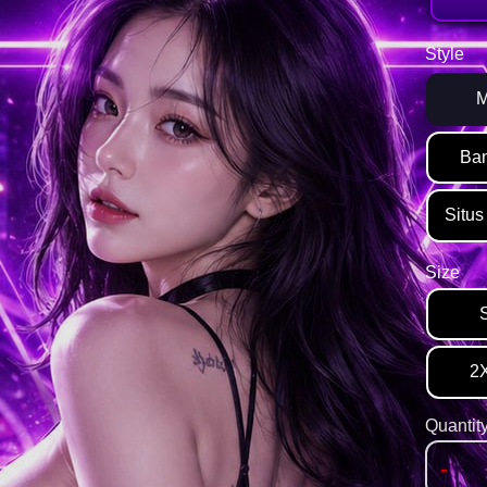
Style
M
Ban
Situs
Size
2
Quantit
-