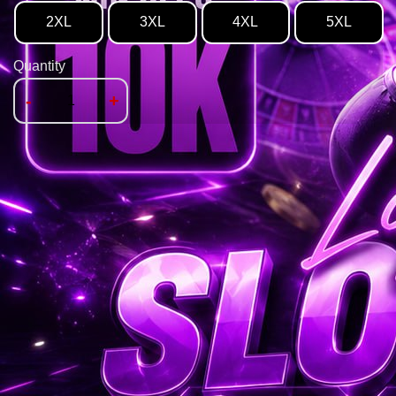
2XL
3XL
4XL
5XL
Quantity
-
+