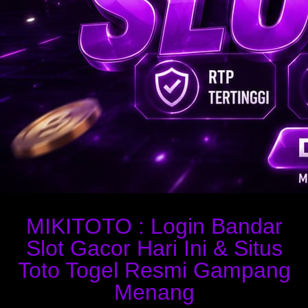
MIKITOTO : Login Bandar
Slot Gacor Hari Ini & Situs
Toto Togel Resmi Gampang
Menang