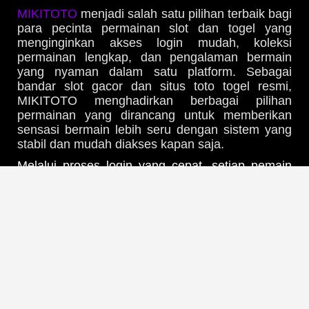
MIKITOTO
menjadi salah satu pilihan terbaik bagi
para pecinta permainan slot dan togel yang
menginginkan akses login mudah, koleksi
permainan lengkap, dan pengalaman bermain
yang nyaman dalam satu platform. Sebagai
bandar slot gacor dan situs toto togel resmi,
MIKITOTO menghadirkan berbagai pilihan
permainan yang dirancang untuk memberikan
sensasi bermain lebih seru dengan sistem yang
stabil dan mudah diakses kapan saja.
Melalui proses login yang cepat, setiap pemain
slot gacor dan toto togel dapat langsung
menikmati berbagai permainan favorit tanpa
harus menghadapi proses yang rumit. Tampilan
situs yang sederhana namun modern membuat
navigasi terasa lebih mudah, baik bagi pemain
baru maupun yang sudah berpengalaman.
Seluruh fitur disusun agar setiap pengguna bisa
menemukan permainan yang diinginkan hanya
dalam beberapa langkah.