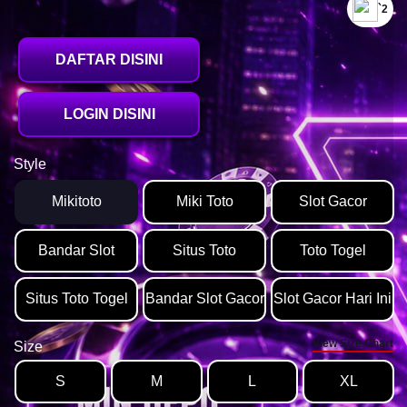
`2
DAFTAR DISINI
LOGIN DISINI
Style
Mikitoto
Miki Toto
Slot Gacor
Bandar Slot
Situs Toto
Toto Togel
Situs Toto Togel
Bandar Slot Gacor
Slot Gacor Hari Ini
View Size Chart
Size
S
M
L
XL