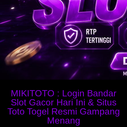
MIKITOTO : Login Bandar
Slot Gacor Hari Ini & Situs
Toto Togel Resmi Gampang
Menang