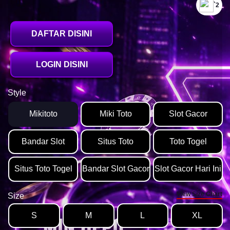
`2
DAFTAR DISINI
LOGIN DISINI
Style
Mikitoto
Miki Toto
Slot Gacor
Bandar Slot
Situs Toto
Toto Togel
Situs Toto Togel
Bandar Slot Gacor
Slot Gacor Hari Ini
View Size Chart
Size
S
M
L
XL