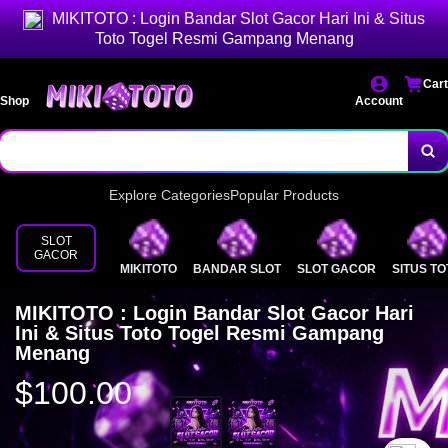
MIKITOTO : Login Bandar Slot Gacor Hari Ini & Situs
Toto Togel Resmi Gampang Menang
Cart
Shop
Account
Explore Categories
Popular Products
SLOT
GACOR
MIKITOTO
BANDAR SLOT
SLOT GACOR
SITUS TO
MIKITOTO : Login Bandar Slot Gacor Hari
Ini & Situs Toto Togel Resmi Gampang
Menang
$100.00