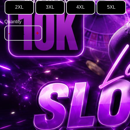
2XL
3XL
4XL
5XL
Quantity
-
+