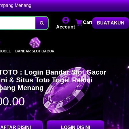
 Gampang Menang
Cart
BUAT AKUN
Account
 TOGEL
BANDAR SLOT GACOR
TOTO : Login Bandar Slot Gacor
 Ini & Situs Toto Togel Resmi
pang Menang
00.00
AFTAR DISINI
LOGIN DISINI