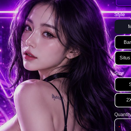
Style
M
Ban
Situs
Size
2
Quantit
-