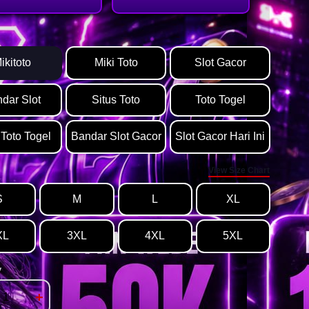
ikitoto
Miki Toto
Slot Gacor
dar Slot
Situs Toto
Toto Togel
 Toto Togel
Bandar Slot Gacor
Slot Gacor Hari Ini
View Size Chart
S
M
L
XL
XL
3XL
4XL
5XL
y
+