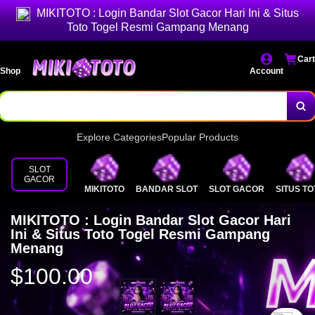
MIKITOTO : Login Bandar Slot Gacor Hari Ini & Situs
Toto Togel Resmi Gampang Menang
Cart
Shop
Account
Explore Categories
Popular Products
SLOT
GACOR
MIKITOTO
BANDAR SLOT
SLOT GACOR
SITUS TO
MIKITOTO : Login Bandar Slot Gacor Hari
Ini & Situs Toto Togel Resmi Gampang
Menang
$100.00