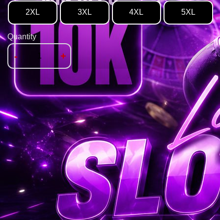
2XL
3XL
4XL
5XL
Quantity
-
+