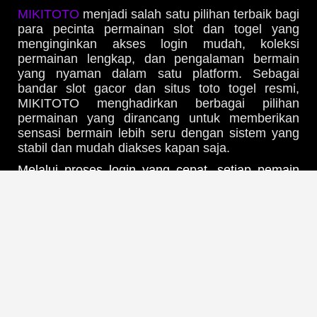
MIKITOTO
menjadi salah satu pilihan terbaik bagi
para pecinta permainan slot dan togel yang
menginginkan akses login mudah, koleksi
permainan lengkap, dan pengalaman bermain
yang nyaman dalam satu platform. Sebagai
bandar slot gacor dan situs toto togel resmi,
MIKITOTO menghadirkan berbagai pilihan
permainan yang dirancang untuk memberikan
sensasi bermain lebih seru dengan sistem yang
stabil dan mudah diakses kapan saja.
Melalui proses login yang cepat, setiap pemain
slot gacor dan toto togel dapat langsung
menikmati berbagai permainan favorit tanpa
harus menghadapi proses yang rumit. Tampilan
situs yang sederhana namun modern membuat
navigasi terasa lebih mudah, baik bagi pemain
baru maupun yang sudah berpengalaman.
Seluruh fitur disusun agar setiap pengguna bisa
menemukan permainan yang diinginkan hanya
dalam beberapa langkah.