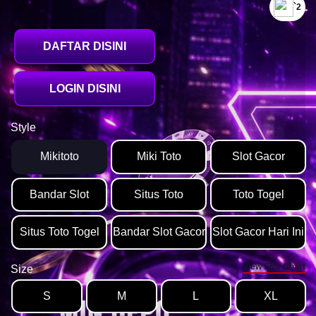
`2
DAFTAR DISINI
LOGIN DISINI
Style
Mikitoto
Miki Toto
Slot Gacor
Bandar Slot
Situs Toto
Toto Togel
Situs Toto Togel
Bandar Slot Gacor
Slot Gacor Hari Ini
View Size Chart
Size
S
M
L
XL