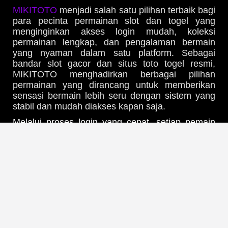
MIKITOTO
menjadi salah satu pilihan terbaik bagi
para pecinta permainan slot dan togel yang
menginginkan akses login mudah, koleksi
permainan lengkap, dan pengalaman bermain
yang nyaman dalam satu platform. Sebagai
bandar slot gacor dan situs toto togel resmi,
MIKITOTO menghadirkan berbagai pilihan
permainan yang dirancang untuk memberikan
sensasi bermain lebih seru dengan sistem yang
stabil dan mudah diakses kapan saja.
Melalui proses login yang cepat, setiap pemain
slot gacor dan toto togel dapat langsung
menikmati berbagai permainan favorit tanpa
harus menghadapi proses yang rumit. Tampilan
situs yang sederhana namun modern membuat
navigasi terasa lebih mudah, baik bagi pemain
baru maupun yang sudah berpengalaman.
Seluruh fitur disusun agar setiap pengguna bisa
menemukan permainan yang diinginkan hanya
dalam beberapa langkah.