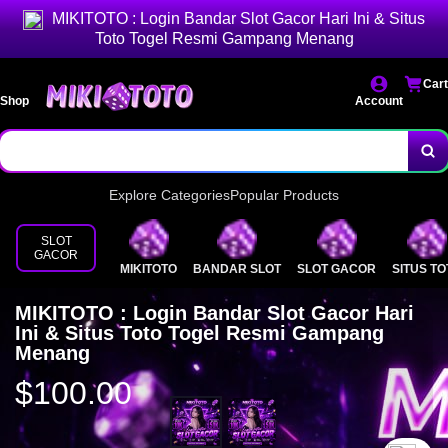
MIKITOTO : Login Bandar Slot Gacor Hari Ini & Situs
Toto Togel Resmi Gampang Menang
Cart
Shop
Account
Explore Categories
Popular Products
SLOT
GACOR
MIKITOTO
BANDAR SLOT
SLOT GACOR
SITUS TO
MIKITOTO : Login Bandar Slot Gacor Hari
Ini & Situs Toto Togel Resmi Gampang
Menang
$100.00