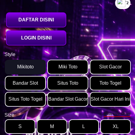
`2
DAFTAR DISINI
LOGIN DISINI
Style
Mikitoto
Miki Toto
Slot Gacor
Bandar Slot
Situs Toto
Toto Togel
Situs Toto Togel
Bandar Slot Gacor
Slot Gacor Hari Ini
View Size Chart
Size
S
M
L
XL