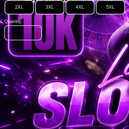
2XL
3XL
4XL
5XL
Quantity
-
+