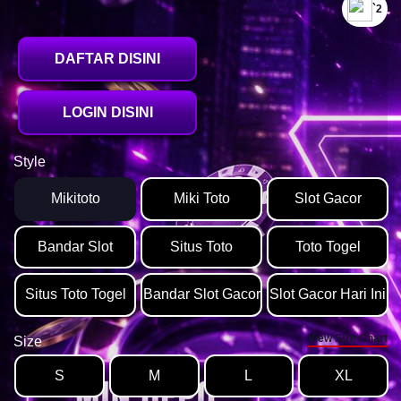
`2
DAFTAR DISINI
LOGIN DISINI
Style
Mikitoto
Miki Toto
Slot Gacor
Bandar Slot
Situs Toto
Toto Togel
Situs Toto Togel
Bandar Slot Gacor
Slot Gacor Hari Ini
View Size Chart
Size
S
M
L
XL