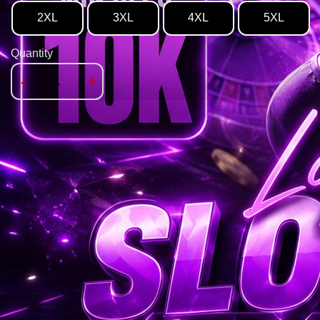
2XL
3XL
4XL
5XL
Quantity
-
+