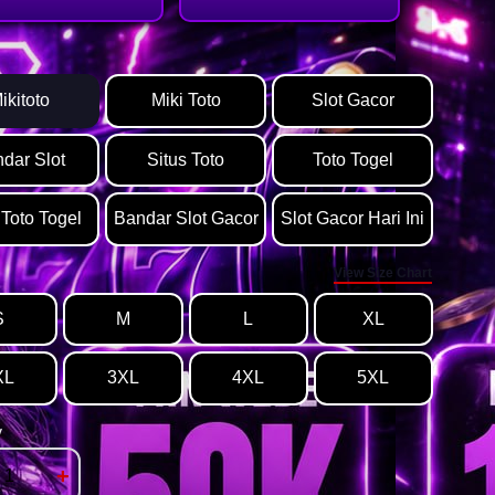
ikitoto
Miki Toto
Slot Gacor
dar Slot
Situs Toto
Toto Togel
 Toto Togel
Bandar Slot Gacor
Slot Gacor Hari Ini
View Size Chart
S
M
L
XL
XL
3XL
4XL
5XL
y
+