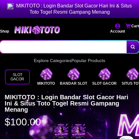
MIKITOTO : Login Bandar Slot Gacor Hari Ini & Situs
Toto Togel Resmi Gampang Menang
Cart
Shop
Account
Explore Categories
Popular Products
SLOT
GACOR
MIKITOTO
BANDAR SLOT
SLOT GACOR
SITUS TO
MIKITOTO : Login Bandar Slot Gacor Hari
Ini & Situs Toto Togel Resmi Gampang
Menang
$100.00