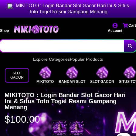
MIKITOTO : Login Bandar Slot Gacor Hari Ini & Situs
Toto Togel Resmi Gampang Menang
Cart
Shop
Account
Explore Categories
Popular Products
SLOT
GACOR
MIKITOTO
BANDAR SLOT
SLOT GACOR
SITUS TO
MIKITOTO : Login Bandar Slot Gacor Hari
Ini & Situs Toto Togel Resmi Gampang
Menang
$100.00