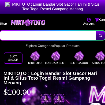
MIKITOTO : Login Bandar Slot Gacor Hari Ini & Situs
Toto Togel Resmi Gampang Menang
Cart
Shop
Account
Explore Categories
Popular Products
SLOT
GACOR
MIKITOTO
BANDAR SLOT
SLOT GACOR
SITUS TO
MIKITOTO : Login Bandar Slot Gacor Hari
Ini & Situs Toto Togel Resmi Gampang
Menang
$100.00