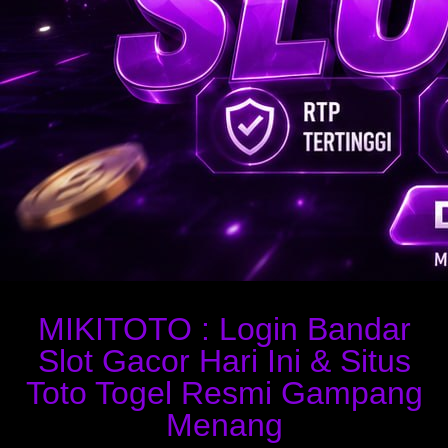
MIKITOTO : Login Bandar
Slot Gacor Hari Ini & Situs
Toto Togel Resmi Gampang
Menang