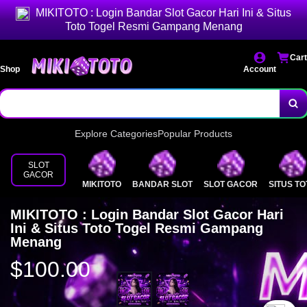
MIKITOTO : Login Bandar Slot Gacor Hari Ini & Situs
Toto Togel Resmi Gampang Menang
Cart
Shop
Account
Explore Categories
Popular Products
SLOT
GACOR
MIKITOTO
BANDAR SLOT
SLOT GACOR
SITUS TO
MIKITOTO : Login Bandar Slot Gacor Hari
Ini & Situs Toto Togel Resmi Gampang
Menang
$100.00