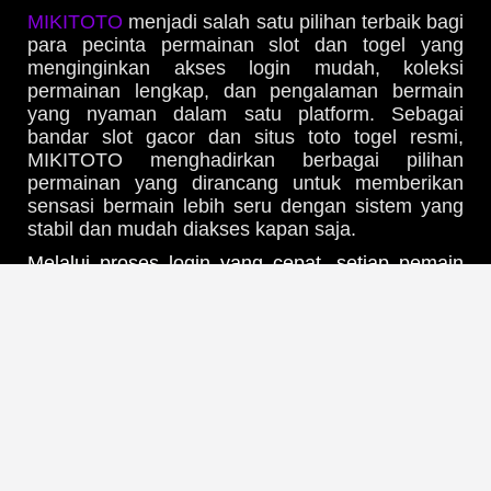
MIKITOTO
menjadi salah satu pilihan terbaik bagi
para pecinta permainan slot dan togel yang
menginginkan akses login mudah, koleksi
permainan lengkap, dan pengalaman bermain
yang nyaman dalam satu platform. Sebagai
bandar slot gacor dan situs toto togel resmi,
MIKITOTO menghadirkan berbagai pilihan
permainan yang dirancang untuk memberikan
sensasi bermain lebih seru dengan sistem yang
stabil dan mudah diakses kapan saja.
Melalui proses login yang cepat, setiap pemain
slot gacor dan toto togel dapat langsung
menikmati berbagai permainan favorit tanpa
harus menghadapi proses yang rumit. Tampilan
situs yang sederhana namun modern membuat
navigasi terasa lebih mudah, baik bagi pemain
baru maupun yang sudah berpengalaman.
Seluruh fitur disusun agar setiap pengguna bisa
menemukan permainan yang diinginkan hanya
dalam beberapa langkah.