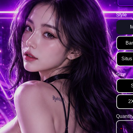
Style
M
Ban
Situs
Size
2
Quantit
-