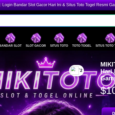
 Login Bandar Slot Gacor Hari Ini & Situs Toto Togel Resmi
BANDAR SLOT
SLOT GACOR
SITUS TOTO
TOTO TOGEL
SITUS TOTO
MIKI
Hari
`2
Gam
$1
D