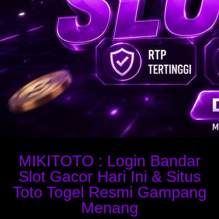
MIKITOTO : Login Bandar
Slot Gacor Hari Ini & Situs
Toto Togel Resmi Gampang
Menang