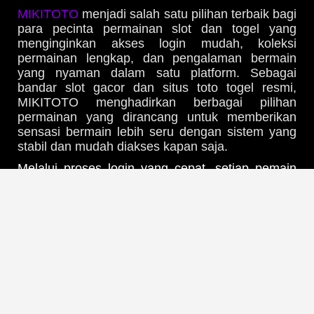
MIKITOTO
menjadi salah satu pilihan terbaik bagi
para pecinta permainan slot dan togel yang
menginginkan akses login mudah, koleksi
permainan lengkap, dan pengalaman bermain
yang nyaman dalam satu platform. Sebagai
bandar slot gacor dan situs toto togel resmi,
MIKITOTO menghadirkan berbagai pilihan
permainan yang dirancang untuk memberikan
sensasi bermain lebih seru dengan sistem yang
stabil dan mudah diakses kapan saja.
Melalui proses login yang cepat, setiap pemain
slot gacor dan toto togel dapat langsung
menikmati berbagai permainan favorit tanpa
harus menghadapi proses yang rumit. Tampilan
situs yang sederhana namun modern membuat
navigasi terasa lebih mudah, baik bagi pemain
baru maupun yang sudah berpengalaman.
Seluruh fitur disusun agar setiap pengguna bisa
menemukan permainan yang diinginkan hanya
dalam beberapa langkah.