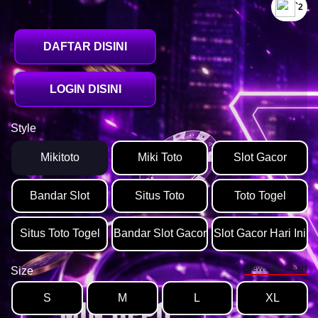
`2
DAFTAR DISINI
LOGIN DISINI
Style
Mikitoto
Miki Toto
Slot Gacor
Bandar Slot
Situs Toto
Toto Togel
Situs Toto Togel
Bandar Slot Gacor
Slot Gacor Hari Ini
View Size Chart
Size
S
M
L
XL