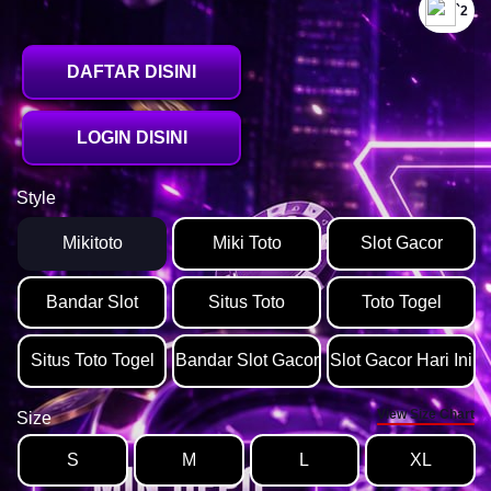
`2
DAFTAR DISINI
LOGIN DISINI
Style
Mikitoto
Miki Toto
Slot Gacor
Bandar Slot
Situs Toto
Toto Togel
Situs Toto Togel
Bandar Slot Gacor
Slot Gacor Hari Ini
View Size Chart
Size
S
M
L
XL