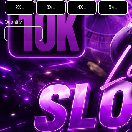
2XL
3XL
4XL
5XL
Quantity
-
+