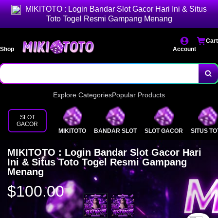
MIKITOTO : Login Bandar Slot Gacor Hari Ini & Situs
Toto Togel Resmi Gampang Menang
Cart
Shop
Account
Explore Categories
Popular Products
SLOT
GACOR
MIKITOTO
BANDAR SLOT
SLOT GACOR
SITUS TO
MIKITOTO : Login Bandar Slot Gacor Hari
Ini & Situs Toto Togel Resmi Gampang
Menang
$100.00