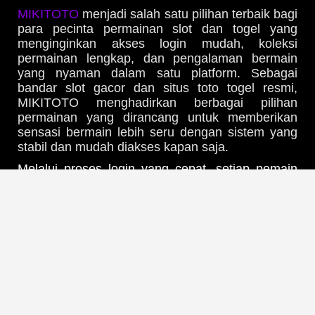
MIKITOTO
menjadi salah satu pilihan terbaik bagi
para pecinta permainan slot dan togel yang
menginginkan akses login mudah, koleksi
permainan lengkap, dan pengalaman bermain
yang nyaman dalam satu platform. Sebagai
bandar slot gacor dan situs toto togel resmi,
MIKITOTO menghadirkan berbagai pilihan
permainan yang dirancang untuk memberikan
sensasi bermain lebih seru dengan sistem yang
stabil dan mudah diakses kapan saja.
Melalui proses login yang cepat, setiap pemain
slot gacor dan toto togel dapat langsung
menikmati berbagai permainan favorit tanpa
harus menghadapi proses yang rumit. Tampilan
situs yang sederhana namun modern membuat
navigasi terasa lebih mudah, baik bagi pemain
baru maupun yang sudah berpengalaman.
Seluruh fitur disusun agar setiap pengguna bisa
menemukan permainan yang diinginkan hanya
dalam beberapa langkah.