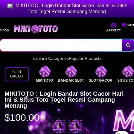
MIKITOTO : Login Bandar Slot Gacor Hari Ini & Situs
Toto Togel Resmi Gampang Menang
Cart
Shop
Account
Explore Categories
Popular Products
SLOT
GACOR
MIKITOTO
BANDAR SLOT
SLOT GACOR
SITUS TO
MIKITOTO : Login Bandar Slot Gacor Hari
Ini & Situs Toto Togel Resmi Gampang
Menang
$100.00