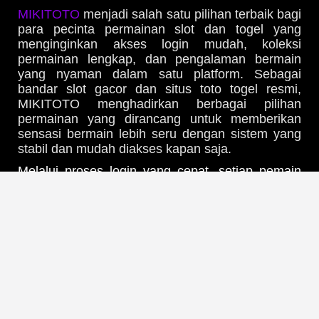
MIKITOTO
menjadi salah satu pilihan terbaik bagi
para pecinta permainan slot dan togel yang
menginginkan akses login mudah, koleksi
permainan lengkap, dan pengalaman bermain
yang nyaman dalam satu platform. Sebagai
bandar slot gacor dan situs toto togel resmi,
MIKITOTO menghadirkan berbagai pilihan
permainan yang dirancang untuk memberikan
sensasi bermain lebih seru dengan sistem yang
stabil dan mudah diakses kapan saja.
Melalui proses login yang cepat, setiap pemain
slot gacor dan toto togel dapat langsung
menikmati berbagai permainan favorit tanpa
harus menghadapi proses yang rumit. Tampilan
situs yang sederhana namun modern membuat
navigasi terasa lebih mudah, baik bagi pemain
baru maupun yang sudah berpengalaman.
Seluruh fitur disusun agar setiap pengguna bisa
menemukan permainan yang diinginkan hanya
dalam beberapa langkah.