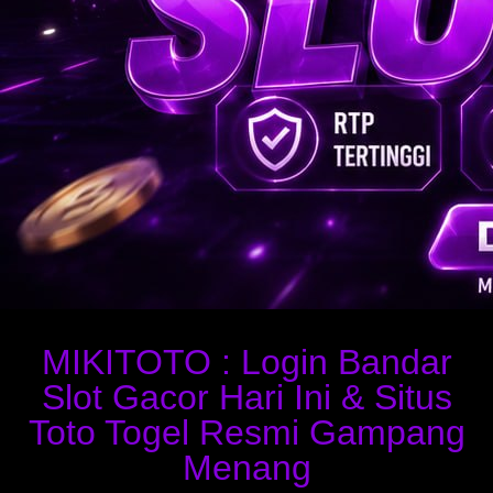
MIKITOTO : Login Bandar
Slot Gacor Hari Ini & Situs
Toto Togel Resmi Gampang
Menang